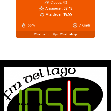
Clouds:
4%
Amanecer:
08:45
Atardecer:
18:55
66 %
7 Km/h
Weather from OpenWeatherMap