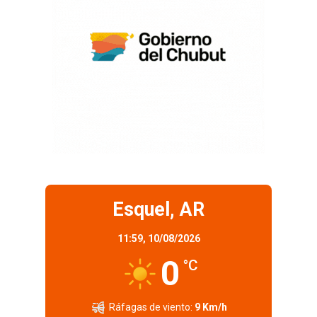
Esquel, AR
11:59,
10/08/2026
0
°C
Ráfagas de viento:
9 Km/h