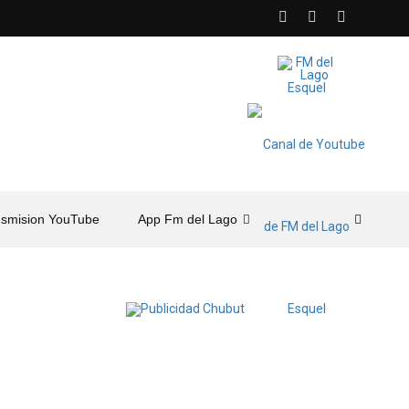
nsmision YouTube
App Fm del Lago