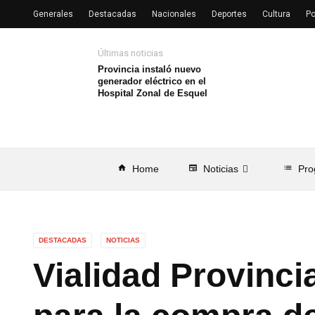
Generales
Destacadas
Nacionales
Deportes
Cultura
Po
Últimas noticias
Provincia instaló nuevo
generador eléctrico en el
Hospital Zonal de Esquel
home
Home
newspaper
Noticias
list
Pro
DESTACADAS
NOTICIAS
Vialidad Provincia