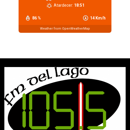
Atardecer:
18:51
86 %
14 Km/h
Weather from OpenWeatherMap