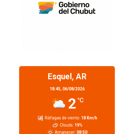
Esquel, AR
18:45,
06/08/2026
2
°C
Ráfagas de viento:
18 Km/h
Clouds:
19%
Amanecer:
08:50