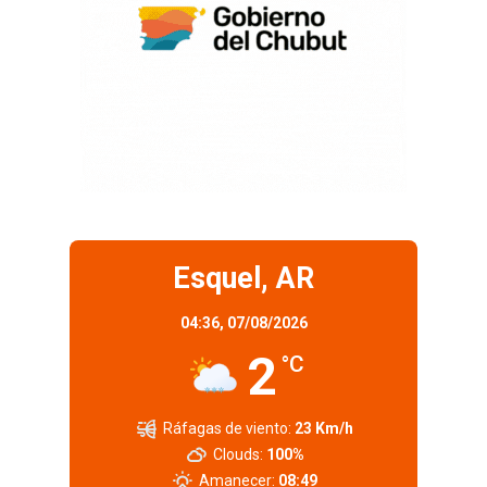
Esquel, AR
04:36,
07/08/2026
2
°C
Ráfagas de viento:
23 Km/h
Clouds:
100%
Amanecer:
08:49