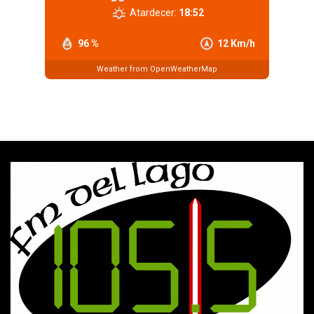
Atardecer:
18:52
96 %
12 Km/h
Weather from OpenWeatherMap