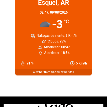
Esquel, AR
02:47,
09/08/2026
-3
°C
Ráfagas de viento:
5 Km/h
Clouds:
95%
Amanecer:
08:47
Atardecer:
18:54
91 %
5 Km/h
Weather from OpenWeatherMap