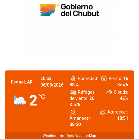
20:53,
Humedad:
Viento:
16
Esquel, AR
88 %
Km/h
06/08/2026
Ráfagas
Clouds:
2
°C
de viento:
26
42%
Km/h
Atardecer:
Amanecer:
18:51
08:50
Weather from OpenWeatherMap