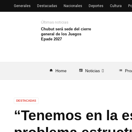
Generales
Destacadas
Nacionales
Deportes
Cultura
Po
Últimas noticias
Chubut será sede del cierre
general de los Juegos
Epade 2027
home
Home
newspaper
Noticias
list
Pro
DESTACADAS
“Tenemos en la e