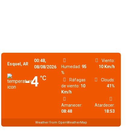
00:48,
Viento:
Esquel, AR
Humedad:
95
10 Km/h
08/08/2026
%
-4
°C
Ráfagas
Clouds:
de viento:
10
41%
Km/h
Amanecer:
Atardecer:
08:48
18:53
Weather from OpenWeatherMap