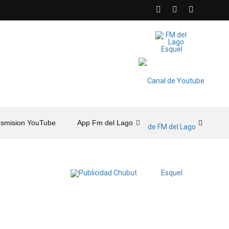
nsmision YouTube
App Fm del Lago