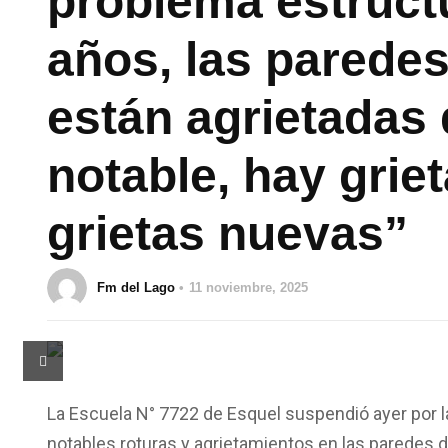
problema estruct
años, las paredes
están agrietadas
notable, hay grie
grietas nuevas”
Fm del Lago
11 noviembre, 2025
La Escuela N° 7722 de Esquel suspendió ayer por l
notables roturas y agrietamientos en las paredes d