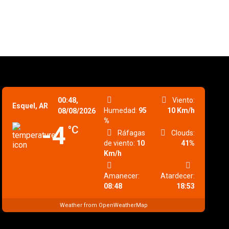
00:48,
Viento:
Esquel, AR
Humedad:
95
10 Km/h
08/08/2026
%
-4
°C
Ráfagas
Clouds:
de viento:
10
41%
Km/h
Amanecer:
Atardecer:
08:48
18:53
Weather from OpenWeatherMap