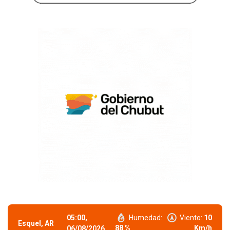
05:00,
Humedad:
Viento:
10
Esquel, AR
88 %
Km/h
06/08/2026