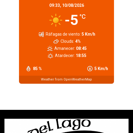
09:33,
10/08/2026
-5
°C
Ráfagas de viento:
5 Km/h
Clouds:
4%
Amanecer:
08:45
Atardecer:
18:55
85 %
5 Km/h
Weather from OpenWeatherMap