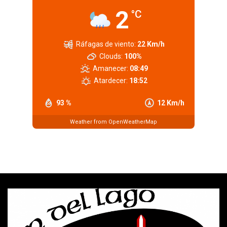
2
°C
Ráfagas de viento:
22 Km/h
Clouds:
100%
Amanecer:
08:49
Atardecer:
18:52
93 %
12 Km/h
Weather from OpenWeatherMap