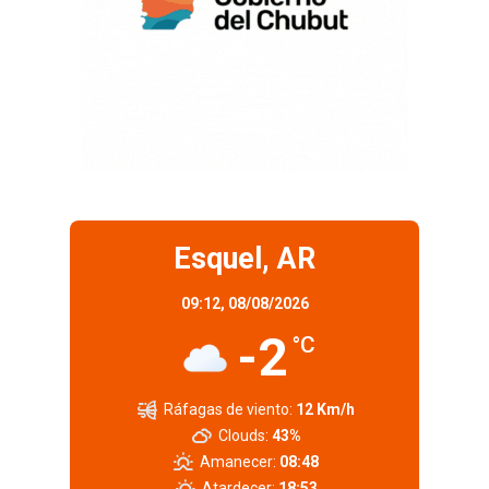
Esquel, AR
09:12,
08/08/2026
-2
°C
Ráfagas de viento:
12 Km/h
Clouds:
43%
Amanecer:
08:48
Atardecer:
18:53