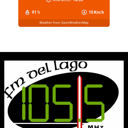
91 %
10 Km/h
Weather from OpenWeatherMap