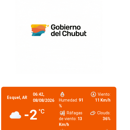
06:42,
Viento:
Esquel, AR
Humedad:
91
11 Km/h
08/08/2026
%
-2
°C
Ráfagas
Clouds:
de viento:
13
36%
Km/h