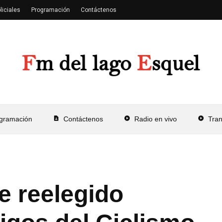
liciales
Programación
Contáctenos
gramación
contact_page
Contáctenos
play_circle
Radio en vivo
play_circle
Tra
e reelegido