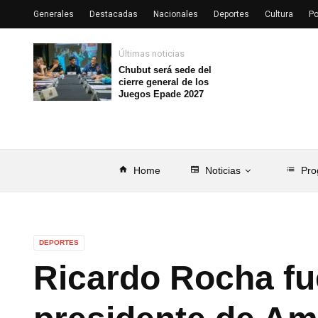
Generales
Destacadas
Nacionales
Deportes
Cultura
Po
Últimas noticias
Chubut será sede del
cierre general de los
Juegos Epade 2027
home
Home
newspaper
Noticias
list
Pro
DEPORTES
Ricardo Rocha fu