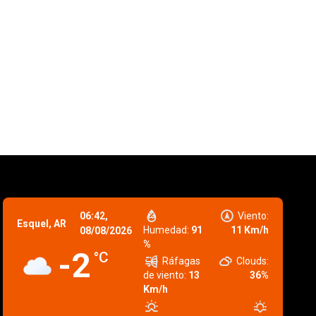
06:42,
Viento:
Esquel, AR
Humedad:
91
11 Km/h
08/08/2026
%
-2
°C
Ráfagas
Clouds:
de viento:
13
36%
Km/h