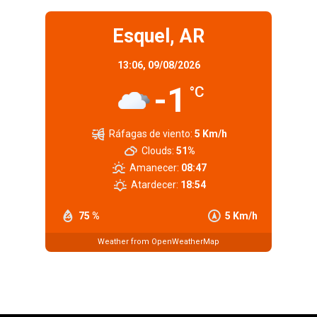
Esquel, AR
13:06,
09/08/2026
-1
°C
Ráfagas de viento:
5 Km/h
Clouds:
51%
Amanecer:
08:47
Atardecer:
18:54
75 %
5 Km/h
Weather from OpenWeatherMap