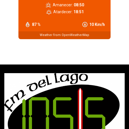
Amanecer:
08:50
Atardecer:
18:51
87 %
10 Km/h
Weather from OpenWeatherMap