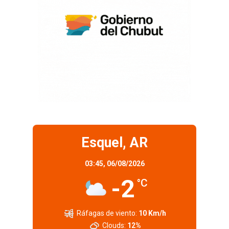
Esquel, AR
03:45,
06/08/2026
-2
°C
Ráfagas de viento:
10 Km/h
Clouds:
12%