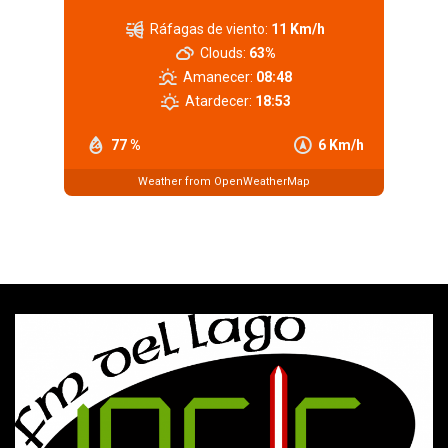
Ráfagas de viento:
11 Km/h
Clouds:
63%
Amanecer:
08:48
Atardecer:
18:53
77 %
6 Km/h
Weather from OpenWeatherMap