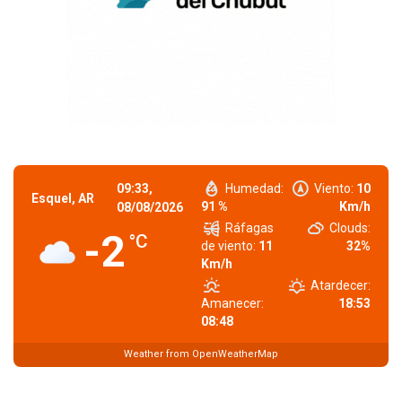
09:33,
Humedad:
Viento:
10
Esquel, AR
91 %
Km/h
08/08/2026
Ráfagas
Clouds:
-2
°C
de viento:
11
32%
Km/h
Atardecer:
Amanecer:
18:53
08:48
Weather from OpenWeatherMap