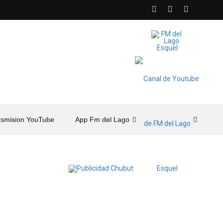
nsmision YouTube
App Fm del Lago