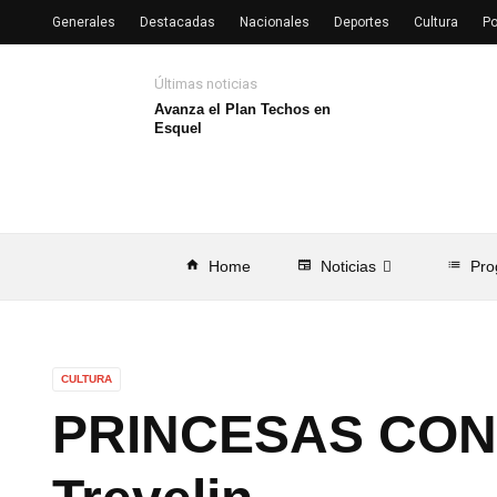
Generales
Destacadas
Nacionales
Deportes
Cultura
Po
Últimas noticias
Avanza el Plan Techos en
Esquel
home
Home
newspaper
Noticias
list
Pro
CULTURA
PRINCESAS CON