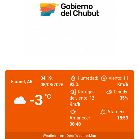
04:19,
Humedad:
Viento:
11
Esquel, AR
92 %
Km/h
08/08/2026
Ráfagas
Clouds:
-3
°C
de viento:
12
35%
Km/h
Atardecer:
Amanecer:
18:53
08:48
Weather from OpenWeatherMap