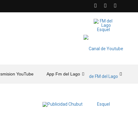
nsmision YouTube
App Fm del Lago