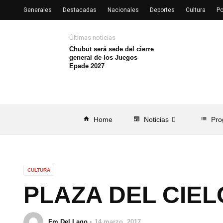
Generales
Destacadas
Nacionales
Deportes
Cultura
Po
Últimas noticias
Chubut será sede del cierre
general de los Juegos
Epade 2027
home
Home
newspaper
Noticias
list
Pro
CULTURA
PLAZA DEL CIEL
Fm Del Lago
14 marzo, 2017