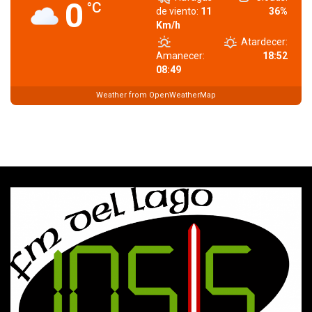
0
°C
de viento:
11
36%
Km/h
Atardecer:
Amanecer:
18:52
08:49
Weather from OpenWeatherMap