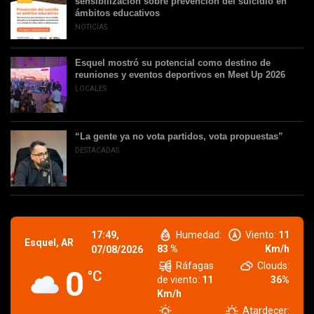
sensibilización sobre prevención del suicidio en
ámbitos educativos
NOTICIAS
Esquel mostró su potencial como destino de
reuniones y eventos deportivos en Meet Up 2026
LOCALES
“La gente ya no vota partidos, vota propuestas”
DESTACADAS
17:49,
Humedad:
Viento:
11
Esquel, AR
83 %
Km/h
07/08/2026
Ráfagas
Clouds:
0
°C
de viento:
11
36%
Km/h
Atardecer: