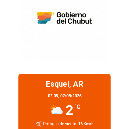
Esquel, AR
02:05,
07/08/2026
2
°C
Ráfagas de viento:
16 Km/h