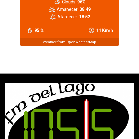
Clouds:
96%
Amanecer:
08:49
Atardecer:
18:52
95 %
11 Km/h
Weather from OpenWeatherMap