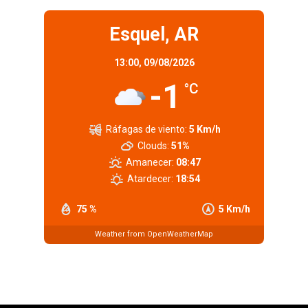
Esquel, AR
13:00,
09/08/2026
-1
°C
Ráfagas de viento:
5 Km/h
Clouds:
51%
Amanecer:
08:47
Atardecer:
18:54
75 %
5 Km/h
Weather from OpenWeatherMap