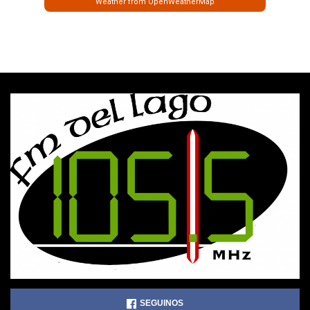
Weather from OpenWeatherMap
SEGUINOS