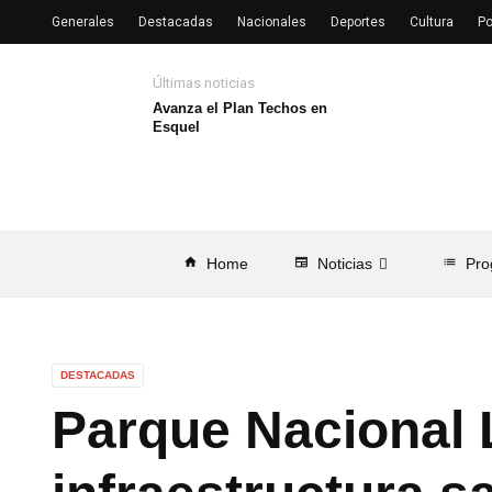
Generales
Destacadas
Nacionales
Deportes
Cultura
Po
Últimas noticias
Avanza el Plan Techos en
Esquel
home
Home
newspaper
Noticias
list
Pro
DESTACADAS
Parque Nacional 