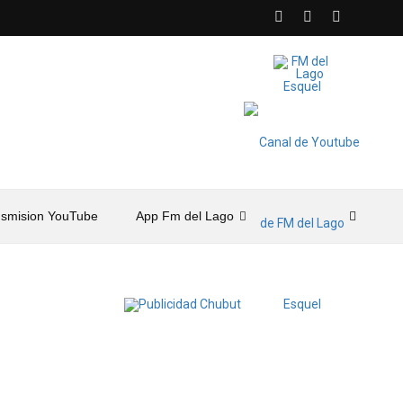
nsmision YouTube
App Fm del Lago