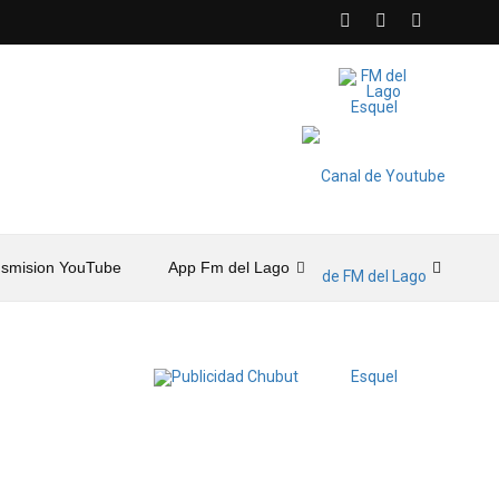
nsmision YouTube
App Fm del Lago