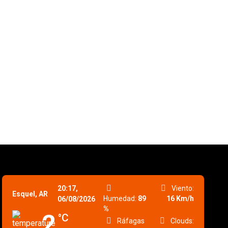
20:17,
Viento:
Esquel, AR
Humedad:
89
16 Km/h
06/08/2026
%
2
°C
Ráfagas
Clouds: