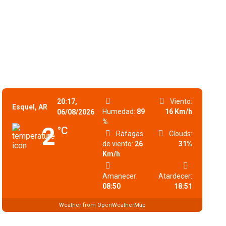
20:17,
Viento:
Esquel, AR
Humedad:
89
16 Km/h
06/08/2026
%
2
°C
Ráfagas
Clouds:
de viento:
26
31%
Km/h
Amanecer:
Atardecer:
08:50
18:51
Weather from OpenWeatherMap