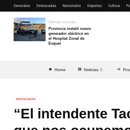
Generales
Destacadas
Nacionales
Deportes
Cultura
Po
Últimas noticias
Provincia instaló nuevo
generador eléctrico en
el Hospital Zonal de
Esquel
home
Home
newspaper
Noticias
list
Pro
DESTACADAS
“El intendente Ta