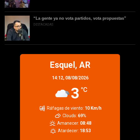
“La gente ya no vota partidos, vota propuestas”
DESTACADAS
Esquel, AR
14:12,
08/08/2026
3
°C
Ráfagas de viento:
10 Km/h
Clouds:
69%
Amanecer:
08:48
Atardecer:
18:53