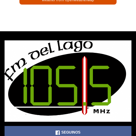
Weather from OpenWeatherMap
SEGUINOS