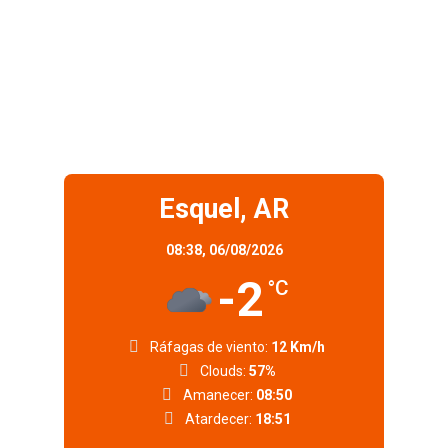
Esquel, AR
08:38,
06/08/2026
-2
°C
Ráfagas de viento:
12 Km/h
Clouds:
57%
Amanecer:
08:50
Atardecer:
18:51