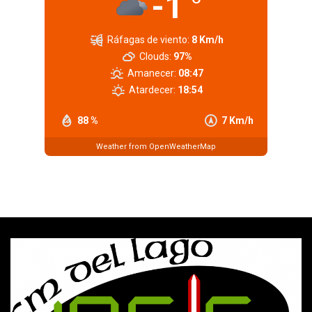
-1
Ráfagas de viento:
8 Km/h
Clouds:
97%
Amanecer:
08:47
Atardecer:
18:54
88 %
7 Km/h
Weather from OpenWeatherMap