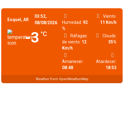
03:52,
Viento:
Esquel, AR
Humedad:
92
11 Km/h
08/08/2026
%
-3
°C
Ráfagas
Clouds:
de viento:
12
35%
Km/h
Amanecer:
Atardecer:
08:48
18:53
Weather from OpenWeatherMap