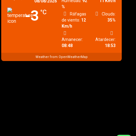
Humedad:
92
11 Km/h
08/08/2026
%
-3
°C
Ráfagas
Clouds:
de viento:
12
35%
Km/h
Amanecer:
Atardecer:
08:48
18:53
Weather from OpenWeatherMap