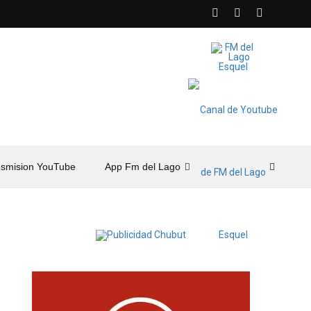
nsmision YouTube
App Fm del Lago