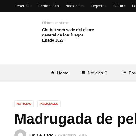
Generales
Destacadas
Nacionales
Deportes
Cultura
Po
Últimas noticias
Chubut será sede del cierre
general de los Juegos
Epade 2027
home
Home
newspaper
Noticias
list
Pro
NOTICIAS
POLICIALES
Madrugada de pel
Fm Del Lago
26 agosto, 2016