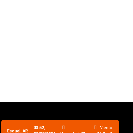
03:52,
Viento:
Esquel, AR