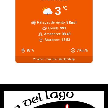
3
°C
Ráfagas de viento:
8 Km/h
Clouds:
99%
Amanecer:
08:48
Atardecer:
18:53
83 %
7 Km/h
Weather from OpenWeatherMap