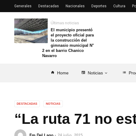
Generales
Destacadas
Nacionales
Deportes
Cultura
Po
Últimas noticias
El municipio presentó
el proyecto oficial para
la construcción del
gimnasio municipal N°
2 en el barrio Chanico
Navarro
home
Home
newspaper
Noticias
list
Pro
DESTACADAS
NOTICIAS
“La ruta 71 no es
Fm Del Lago
24 julio, 2015