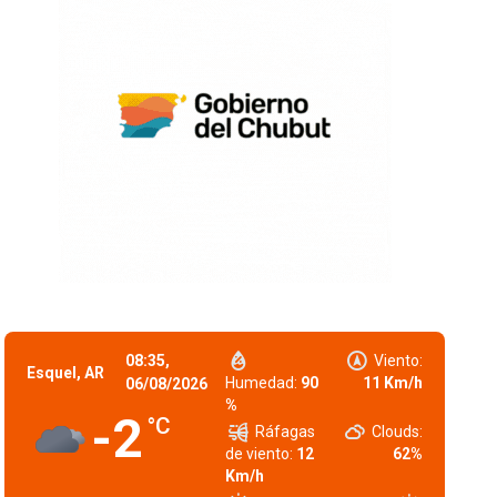
08:35,
Viento:
Esquel, AR
Humedad:
90
11 Km/h
06/08/2026
%
-2
°C
Ráfagas
Clouds:
de viento:
12
62%
Km/h