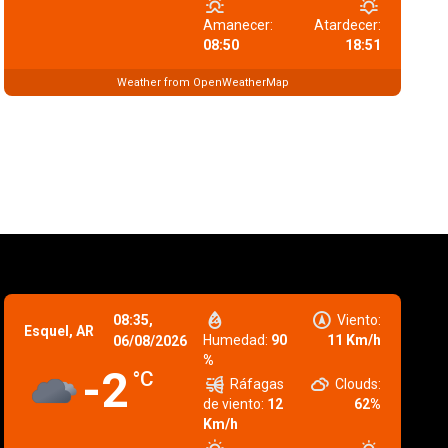
Amanecer:
Atardecer:
08:50
18:51
Weather from OpenWeatherMap
08:35,
Viento:
Esquel, AR
Humedad:
90
11 Km/h
06/08/2026
%
-2
°C
Ráfagas
Clouds:
de viento:
12
62%
Km/h