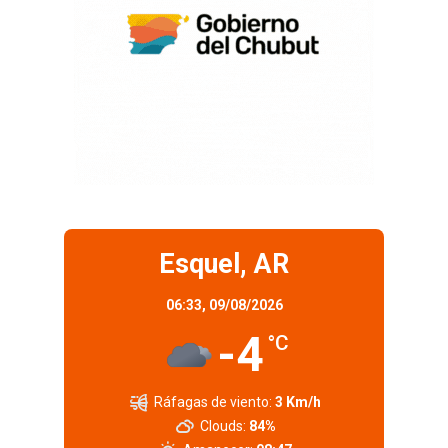
Esquel, AR
06:33,
09/08/2026
-4
°C
Ráfagas de viento:
3 Km/h
Clouds:
84%