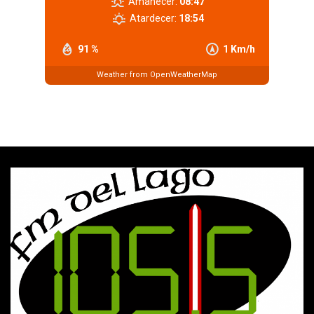
Amanecer:
08:47
Atardecer:
18:54
91 %
1 Km/h
Weather from OpenWeatherMap