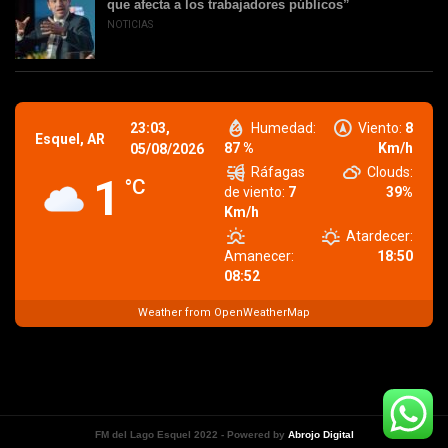
que afecta a los trabajadores públicos”
NOTICIAS
23:03,
Humedad:
Viento:
8
Esquel, AR
87 %
Km/h
05/08/2026
Ráfagas
Clouds:
1
°C
de viento:
7
39%
Km/h
Atardecer:
Amanecer:
18:50
08:52
Weather from OpenWeatherMap
FM del Lago Esquel 2022 - Powered by
Abrojo Digital