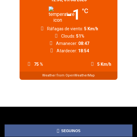
-1
°C
Ráfagas de viento:
5 Km/h
Clouds:
51%
Amanecer:
08:47
Atardecer:
18:54
75 %
5 Km/h
Weather from OpenWeatherMap
SEGUINOS