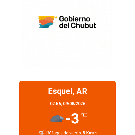
Esquel, AR
02:56,
09/08/2026
-3
°C
Ráfagas de viento:
5 Km/h