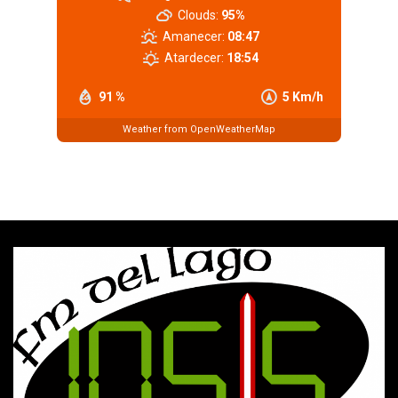
Clouds:
95%
Amanecer:
08:47
Atardecer:
18:54
91 %
5 Km/h
Weather from OpenWeatherMap