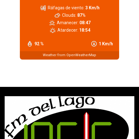
Ráfagas de viento:
3 Km/h
Clouds:
87%
Amanecer:
08:47
Atardecer:
18:54
92 %
1 Km/h
Weather from OpenWeatherMap