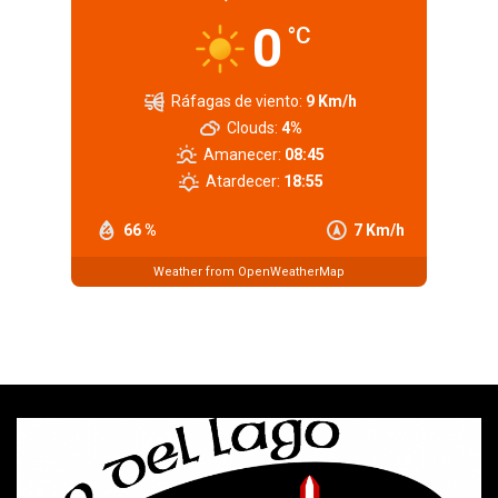
0
°C
Ráfagas de viento:
9 Km/h
Clouds:
4%
Amanecer:
08:45
Atardecer:
18:55
66 %
7 Km/h
Weather from OpenWeatherMap