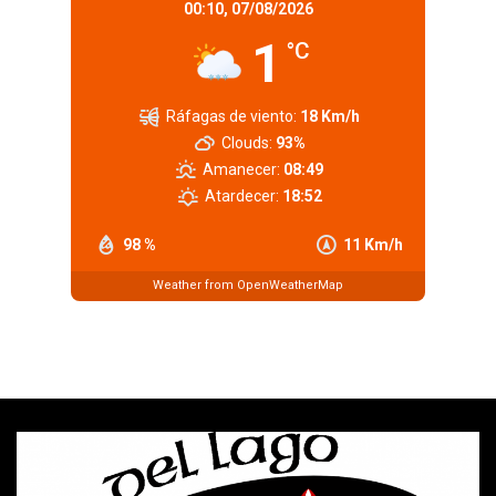
00:10,
07/08/2026
1
°C
Ráfagas de viento:
18 Km/h
Clouds:
93%
Amanecer:
08:49
Atardecer:
18:52
98 %
11 Km/h
Weather from OpenWeatherMap