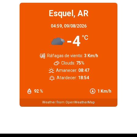
Esquel, AR
04:59,
09/08/2026
-4
°C
Ráfagas de viento:
3 Km/h
Clouds:
75%
Amanecer:
08:47
Atardecer:
18:54
92 %
1 Km/h
Weather from OpenWeatherMap