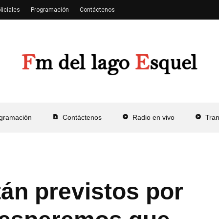
liciales
Programación
Contáctenos
gramación
contact_page
Contáctenos
play_circle
Radio en vivo
play_circle
Tra
án previstos por