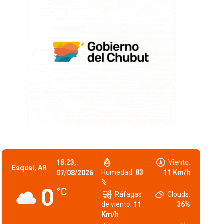
18:23,
Viento:
Esquel, AR
Humedad:
83
11 Km/h
07/08/2026
%
0
°C
Ráfagas
Clouds:
de viento:
11
36%
Km/h