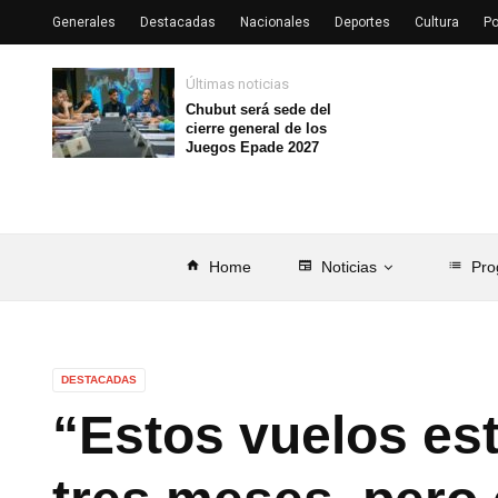
Generales
Destacadas
Nacionales
Deportes
Cultura
Po
Últimas noticias
Chubut será sede del
cierre general de los
Juegos Epade 2027
home
Home
newspaper
Noticias
list
Pro
DESTACADAS
“Estos vuelos est