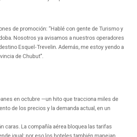
iones de promoción: “Hablé con gente de Turismo y
doba. Nosotros ya avisamos a nuestros operadores
l destino Esquel-Trevelin. Además, me estoy yendo a
ovincia de Chubut”.
panes en octubre —un hito que tracciona miles de
iento de los precios y la demanda actual, en un
án caras. La compañía aérea bloquea las tarifas
de igual; por eso los hoteles también manejan