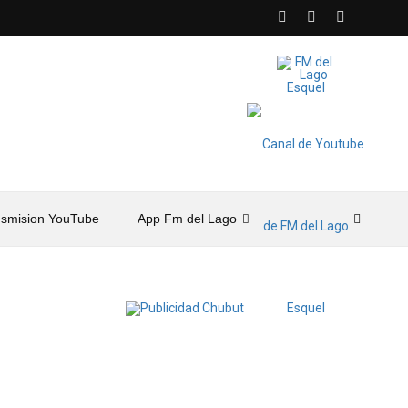
nsmision YouTube
App Fm del Lago