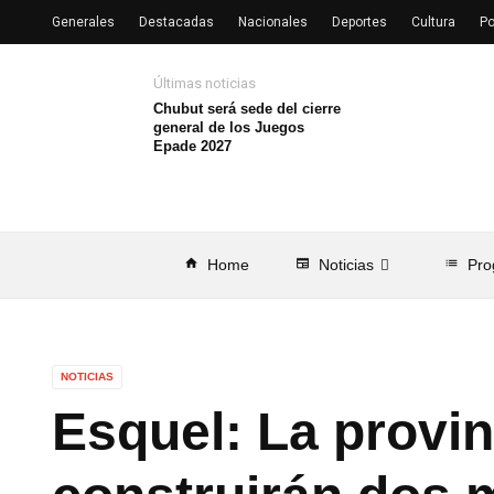
Generales
Destacadas
Nacionales
Deportes
Cultura
Po
Últimas noticias
Chubut será sede del cierre
general de los Juegos
Epade 2027
home
Home
newspaper
Noticias
list
Pro
NOTICIAS
Esquel: La provin