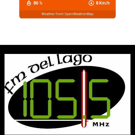
86 %
8 Km/h
Weather from OpenWeatherMap