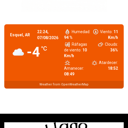
22:24,
Humedad:
Viento:
11
Esquel, AR
94 %
Km/h
07/08/2026
Ráfagas
Clouds:
-4
°C
de viento:
10
36%
Km/h
Atardecer:
Amanecer:
18:52
08:49
Weather from OpenWeatherMap