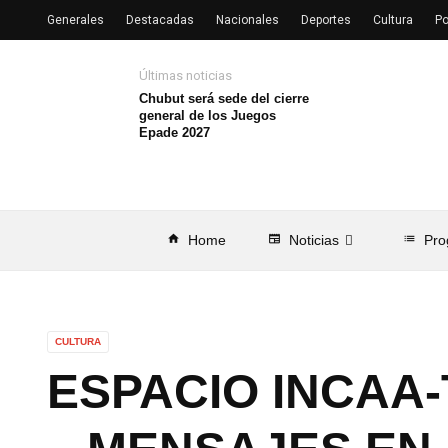
Generales
Destacadas
Nacionales
Deportes
Cultura
Po
Últimas noticias
Chubut será sede del cierre
general de los Juegos
Epade 2027
home
Home
newspaper
Noticias
list
Pro
CULTURA
ESPACIO INCAA-