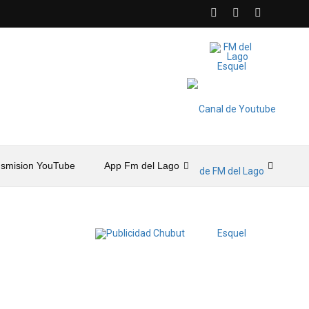
nsmision YouTube
App Fm del Lago