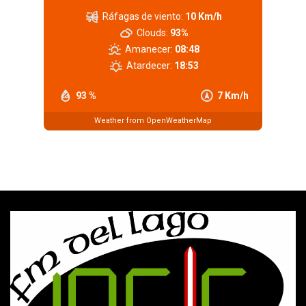
Ráfagas de viento:
10 Km/h
Clouds:
93%
Amanecer:
08:48
Atardecer:
18:53
93 %
7 Km/h
Weather from OpenWeatherMap