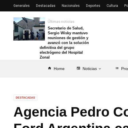
Generales
Destacadas
Nacionales
Deportes
Cultura
Po
Últimas noticias
Secretario de Salud,
Sergio Wisky mantuvo
reuniones de gestión y
avanzó con la solución
definitiva del grupo
electrógeno del Hospital
Zonal
home
Home
newspaper
Noticias
list
Pro
DESTACADAS
Agencia Pedro Co