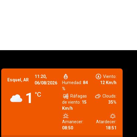
11:20,
Viento:
Esquel, AR
Humedad:
84
12 Km/h
06/08/2026
%
1
°C
Ráfagas
Clouds:
de viento:
15
35%
Km/h
Amanecer:
Atardecer:
08:50
18:51