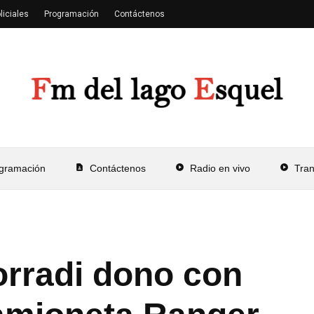
liciales
Programación
Contáctenos
gramación
contact_page
Contáctenos
play_circle
Radio en vivo
play_circle
Tra
rradi dono con