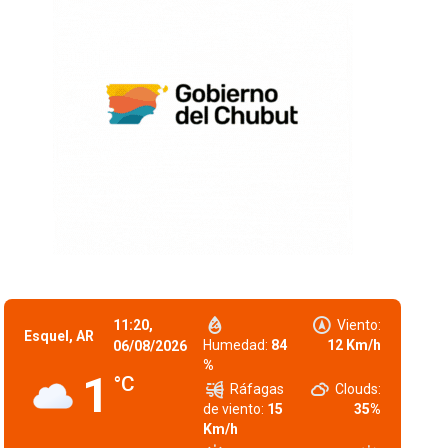
11:20,
Viento:
Esquel, AR
Humedad:
84
12 Km/h
06/08/2026
%
1
°C
Ráfagas
Clouds:
de viento:
15
35%
Km/h