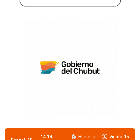
14:18,
Humedad:
Viento:
15
Esquel, AR