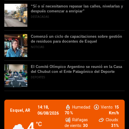
“Sí o sí necesitamos repasar las calles, nivelarlas y
después comenzar a enripiar”
DESTACADAS
Comenzó un ciclo de capacitaciones sobre gestión
de residuos para docentes de Esquel
NOTICIAS
El Comité Olímpico Argentino se reunió en la Casa
del Chubut con el Ente Patagónico del Deporte
DEPORTES
14:18,
Humedad:
Viento:
15
Esquel, AR
70 %
Km/h
06/08/2026
Ráfagas
Clouds:
4
°C
de viento:
30
31%