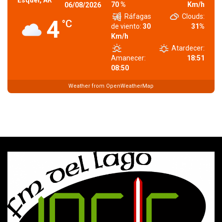
70 %
Km/h
06/08/2026
Ráfagas
Clouds:
4
°C
de viento:
30
31%
Km/h
Atardecer:
Amanecer:
18:51
08:50
Weather from OpenWeatherMap