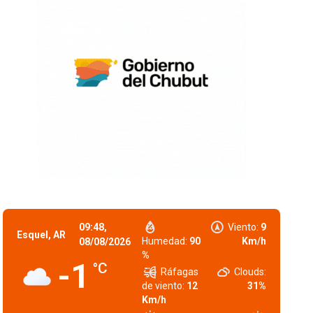
09:48,
Viento:
9
Esquel, AR
Humedad:
90
Km/h
08/08/2026
%
-1
°C
Ráfagas
Clouds:
de viento:
12
31%
Km/h