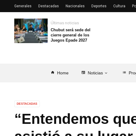
Generales
Destacadas
Nacionales
Deportes
Cultura
Po
Últimas noticias
Chubut será sede del
cierre general de los
Juegos Epade 2027
home
Home
newspaper
Noticias
list
Pro
DESTACADAS
“Entendemos qu