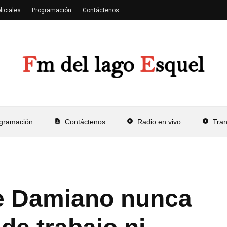
liciales
Programación
Contáctenos
gramación
contact_page
Contáctenos
play_circle
Radio en vivo
play_circle
Tra
e Damiano nunca