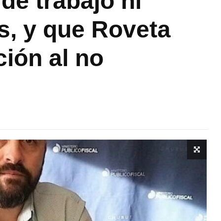
 de trabajo ni
s, y que Roveta
ción al no