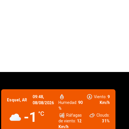
09:48,
Viento:
9
Esquel, AR
Humedad:
90
Km/h
08/08/2026
%
-1
°C
Ráfagas
Clouds:
de viento:
12
31%
Km/h