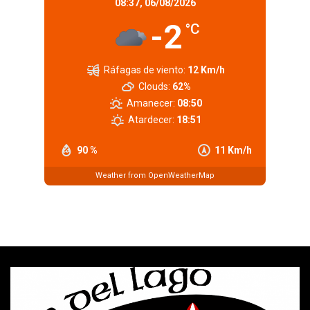
08:37,
06/08/2026
-2
°C
Ráfagas de viento:
12 Km/h
Clouds:
62%
Amanecer:
08:50
Atardecer:
18:51
90 %
11 Km/h
Weather from OpenWeatherMap