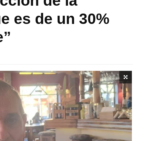
ección de la
ue es de un 30%
e”