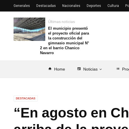
Generales
Destacadas
Nacionales
Deportes
Cultura
Po
Últimas noticias
El municipio presentó
el proyecto oficial para
la construcción del
gimnasio municipal N°
2 en el barrio Chanico
Navarro
home
Home
newspaper
Noticias
list
Pro
DESTACADAS
“En agosto en C