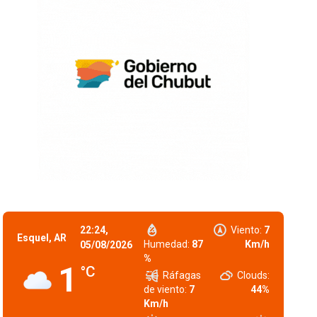
22:24,
Viento:
7
Esquel, AR
Humedad:
87
Km/h
05/08/2026
%
1
°C
Ráfagas
Clouds:
de viento:
7
44%
Km/h