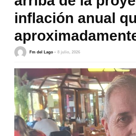
arriba de la proy
inflación anual q
aproximadament
Fm del Lago
8 julio, 2026